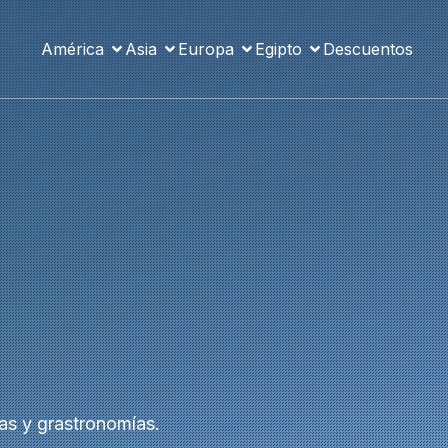
América
Asia
Europa
Egipto
Descuentos
as y grastronomías.