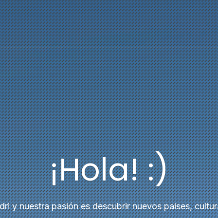
¡Hola! :)
i y nuestra pasión es descubrir nuevos paises, cultur